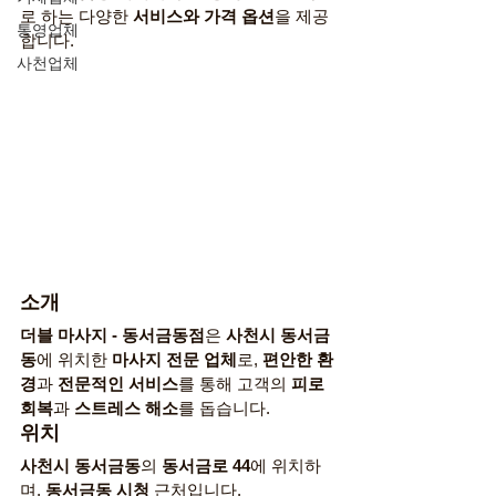
로 하는 다양한 
서비스와 가격 옵션
을 제공
통영업체
합니다.
사천업체
소개
더블 마사지 - 동서금동점
은 
사천시 동서금
동
에 위치한 
마사지 전문 업체
로, 
편안한 환
경
과 
전문적인 서비스
를 통해 고객의 
피로 
회복
과 
스트레스 해소
를 돕습니다.
위치
사천시 동서금동
의 
동서금로 44
에 위치하
며, 
동서금동 시청
 근처입니다.