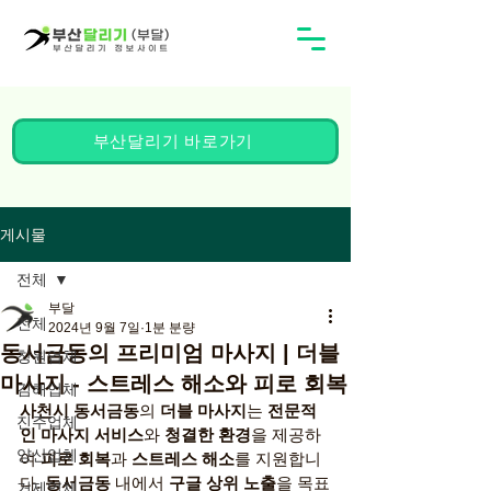
부산달리기 바로가기
게시물
전체
부달
전체
2024년 9월 7일
1분 분량
동서금동의 프리미엄 마사지 | 더블
창원업체
마사지 - 스트레스 해소와 피로 회복
김해업체
사천시 동서금동
의 
더블 마사지
는 
전문적
진주업체
인 마사지 서비스
와 
청결한 환경
을 제공하
양산업체
여 
피로 회복
과 
스트레스 해소
를 지원합니
다. 
동서금동
 내에서 
구글 상위 노출
을 목표
거제업체